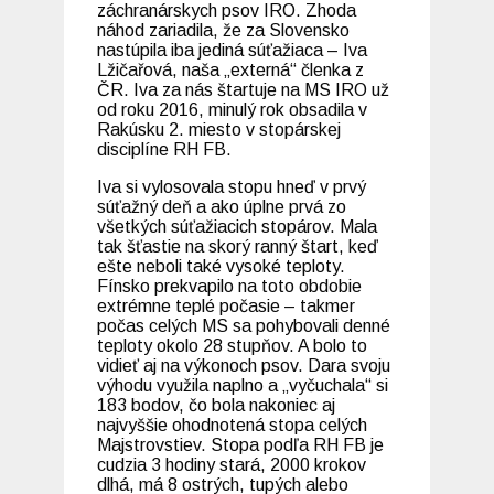
záchranárskych psov IRO. Zhoda
náhod zariadila, že za Slovensko
nastúpila iba jediná súťažiaca – Iva
Lžičařová, naša „externá“ členka z
ČR. Iva za nás štartuje na MS IRO už
od roku 2016, minulý rok obsadila v
Rakúsku 2. miesto v stopárskej
disciplíne RH FB.
Iva si vylosovala stopu hneď v prvý
súťažný deň a ako úplne prvá zo
všetkých súťažiacich stopárov. Mala
tak šťastie na skorý ranný štart, keď
ešte neboli také vysoké teploty.
Fínsko prekvapilo na toto obdobie
extrémne teplé počasie – takmer
počas celých MS sa pohybovali denné
teploty okolo 28 stupňov. A bolo to
vidieť aj na výkonoch psov. Dara svoju
výhodu využila naplno a „vyčuchala“ si
183 bodov, čo bola nakoniec aj
najvyššie ohodnotená stopa celých
Majstrovstiev. Stopa podľa RH FB je
cudzia 3 hodiny stará, 2000 krokov
dlhá, má 8 ostrých, tupých alebo