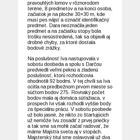
pravouhlých lomov v rôznorodom
teréne, 8 predmetov a na konci osoba,
začiatok je na ploche 30×30 m, kde
musí pes nájsť a označiť identifikačný
predmet. Dara neoznačila jeden
predmet a na začiatku stopy bola
trošku nesústredená, tak sa objavili aj
drobné chyby, za ktoré dostala
bodové zrážky.
Na poslušnosť Iva nastupovala v
sobotu doobeda a spolu s Darčou
predviedli veľmi peknú a zladenú
poslušnosť, ktorú rozhodcovia
ohodnotili 92 bodmi. V tej chvíli sa Iva
ocitla na predbežnom prvom mieste so
súčtom bodov 275. Rovnaký počet
bodov mala aj domáca súťažiaca, v
prospech Ivi však rozhodli vyššie body
za špeciálnu prácu. V sobotu poobede
už bolo jasné, že nikto zo štartujúcich
už nemôže Ivu zosadiť z prvej priečky
a tak sme sa mohli začať radovať, že
máme Majstra sveta aj v stopách.
Majsterský titul sme oslavovali už dva