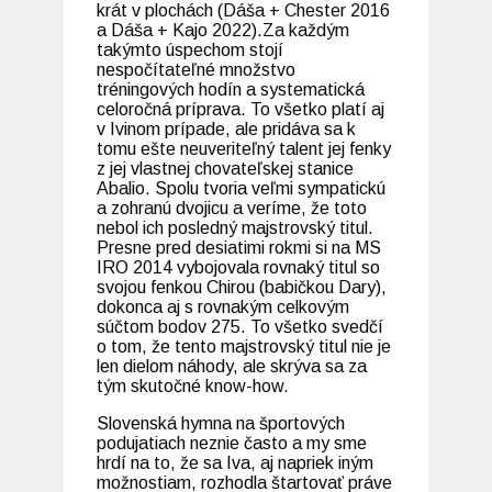
krát v plochách (Dáša + Chester 2016
a Dáša + Kajo 2022).Za každým
takýmto úspechom stojí
nespočítateľné množstvo
tréningových hodín a systematická
celoročná príprava. To všetko platí aj
v Ivinom prípade, ale pridáva sa k
tomu ešte neuveriteľný talent jej fenky
z jej vlastnej chovateľskej stanice
Abalio. Spolu tvoria veľmi sympatickú
a zohranú dvojicu a veríme, že toto
nebol ich posledný majstrovský titul.
Presne pred desiatimi rokmi si na MS
IRO 2014 vybojovala rovnaký titul so
svojou fenkou Chirou (babičkou Dary),
dokonca aj s rovnakým celkovým
súčtom bodov 275. To všetko svedčí
o tom, že tento majstrovský titul nie je
len dielom náhody, ale skrýva sa za
tým skutočné know-how.
Slovenská hymna na športových
podujatiach neznie často a my sme
hrdí na to, že sa Iva, aj napriek iným
možnostiam, rozhodla štartovať práve