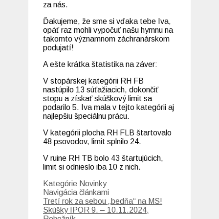
za nás.
Ďakujeme, že sme si vďaka tebe Iva,
opäť raz mohli vypočuť našu hymnu na
takomto významnom záchranárskom
podujatí!
A ešte krátka štatistika na záver:
V stopárskej kategórii RH FB
nastúpilo 13 súťažiacich, dokončiť
stopu a získať skúškový limit sa
podarilo 5. Iva mala v tejto kategórii aj
najlepšiu špeciálnu prácu.
V kategórii plocha RH FLB štartovalo
48 psovodov, limit splnilo 24.
V ruine RH TB bolo 43 štartujúcich,
limit si odnieslo iba 10 z nich.
Kategórie
Novinky
Navigácia článkami
Tretí rok za sebou „bedňa“ na MS!
Skúšky IPOR 9. – 10.11.2024,
Rohožník