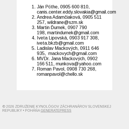
Ján Pöthe, 0905 600 810,
canis.center.eddy.slovakia@gmail.com
Andrea Adamčiaková, 0905 511
257,
wildrane@szm.sk
Martin Ďurnek, 0907 790
198, martindurnek@gmail.com
Iveta Lipovská, 0903 917 308,
iveta.bkzb@gmail.com
Ladislav Mackových, 0911 646
935, mackovych@gmail.com
MVDr. Jana Mackových, 0902
166 511, munkova@yahoo.com
Roman Pavol, 0908 730 268,
romanpavol@chello.sk
© 2026 ZDRUŽENIE KYNOLÓGOV ZÁCHRANÁROV SLOVENSKEJ
REPUBLIKY
• POHÁŇA
GENERATEPRESS